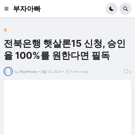
부자아빠
홈
전북은행 햇살론15 신청, 승인
율 100%를 원한다면 필독
by
RicePrices
•
8월 28, 2024
•
3 min read
0